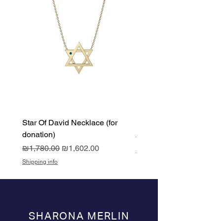
Star Of David Necklace (for
Forever Necklace (for d
donation)
Regular Price
₪2,050.00
Regular Price
Sale Price
₪1,780.00
₪1,602.00
Shipping info
Shipping info
SHARONA MERLIN